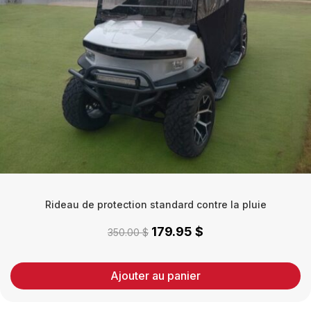
Rideau de protection standard contre la pluie
179.95
$
Le
Le
350.00
$
prix
prix
initial
actuel
Ajouter au panier
était :
est :
350.00 $.
179.95 $.