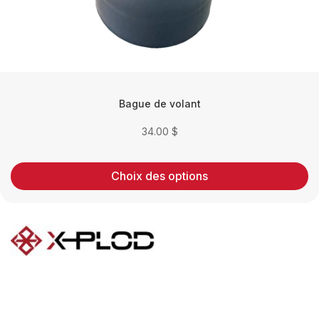
du
produit
Bague de volant
34.00
$
Choix des options
Ce
produit
a
plusieurs
variations.
Les