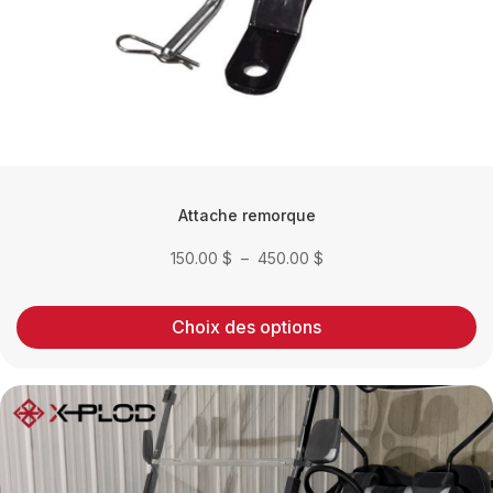
la
page
du
produit
Attache remorque
Plage
150.00
$
–
450.00
$
de
prix :
Choix des options
150.00 $
à
450.00 $