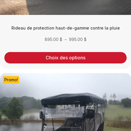
Rideau de protection haut-de-gamme contre la pluie
Plage
895.00
$
–
995.00
$
de
prix :
Choix des options
895.00 $
à
995.00 $
Promo!