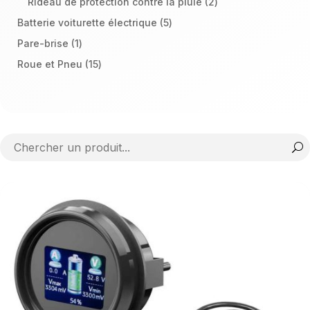
2
Rideau de protection contre la pluie
2
produits
5
Batterie voiturette électrique
5
produits
1
Pare-brise
1
produit
15
Roue et Pneu
15
produits