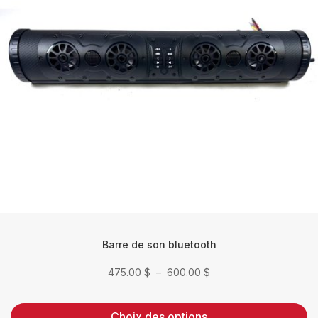
options
peuvent
être
choisies
sur
la
page
du
produit
Barre de son bluetooth
Plage
475.00
$
–
600.00
$
de
prix :
Choix des options