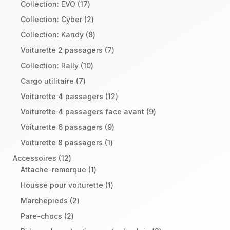
produits
17
Collection: EVO
17
produits
2
Collection: Cyber
2
produits
8
Collection: Kandy
8
produits
7
Voiturette 2 passagers
7
produits
10
Collection: Rally
10
produits
7
Cargo utilitaire
7
produits
12
Voiturette 4 passagers
12
produits
9
Voiturette 4 passagers face avant
9
produits
9
Voiturette 6 passagers
9
produits
1
Voiturette 8 passagers
1
produit
12
Accessoires
12
produits
1
Attache-remorque
1
produit
1
Housse pour voiturette
1
produit
2
Marchepieds
2
produits
2
Pare-chocs
2
produits