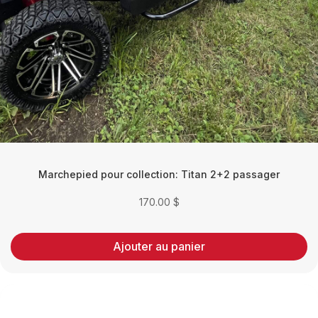
Marchepied pour collection: Titan 2+2 passager
170.00
$
Ajouter au panier
Ce
produit