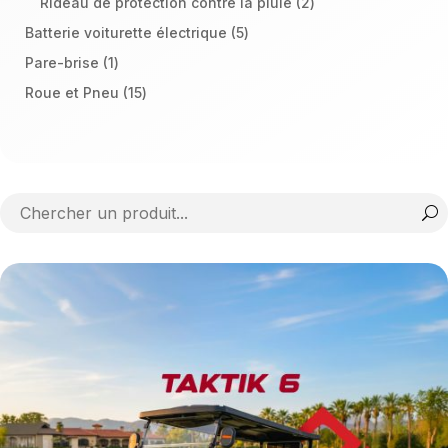
2
Rideau de protection contre la pluie
2
produits
5
Batterie voiturette électrique
5
produits
1
Pare-brise
1
produit
15
Roue et Pneu
15
produits