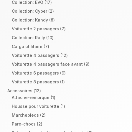
produits
17
Collection: EVO
17
produits
2
Collection: Cyber
2
produits
8
Collection: Kandy
8
produits
7
Voiturette 2 passagers
7
produits
10
Collection: Rally
10
produits
7
Cargo utilitaire
7
produits
12
Voiturette 4 passagers
12
produits
9
Voiturette 4 passagers face avant
9
produits
9
Voiturette 6 passagers
9
produits
1
Voiturette 8 passagers
1
produit
12
Accessoires
12
produits
1
Attache-remorque
1
produit
1
Housse pour voiturette
1
produit
2
Marchepieds
2
produits
2
Pare-chocs
2
produits