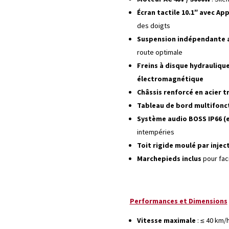
Écran tactile 10.1″ avec Ap
des doigts
Suspension indépendante a
route optimale
Freins à disque hydraulique
électromagnétique
Châssis renforcé en acier t
Tableau de bord multifonct
Système audio BOSS IP66 (
intempéries
Toit rigide moulé par inje
Marchepieds inclus
pour faci
Performances et Dimensions
Vitesse maximale
: ≤ 40 km/