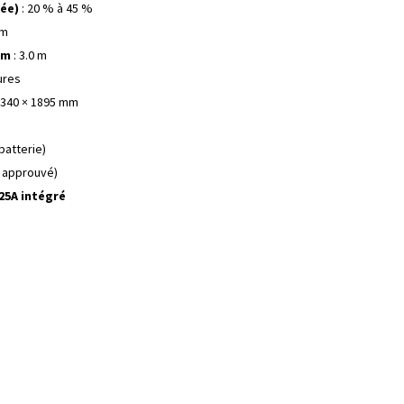
ée)
: 20 % à 45 %
 m
um
: 3.0 m
ures
1340 × 1895 mm
batterie)
 approuvé)
 25A intégré