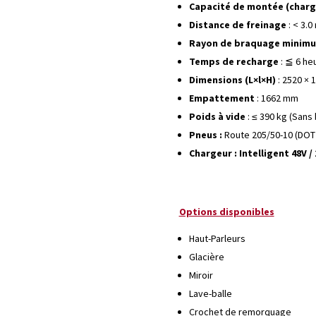
Capacité de montée (charg
Distance de freinage
: < 3.0
Rayon de braquage minim
Temps de recharge
: ≦ 6 he
Dimensions (L×l×H)
: 2520 × 
Empattement
: 1662 mm
Poids à vide
: ≤ 390 kg (Sans 
Pneus :
Route 205/50-10 (DOT
Chargeur : Intelligent 48V /
Options disponibles
Haut-Parleurs
Glacière
Miroir
Lave-balle
Crochet de remorquage