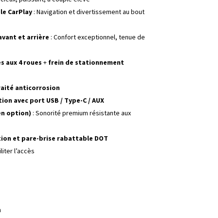
ple CarPlay
: Navigation et divertissement au bout
vant et arrière
: Confort exceptionnel, tenue de
s aux 4 roues
+
frein de stationnement
raité anticorrosion
ion avec port USB / Type-C / AUX
en option)
: Sonorité premium résistante aux
ction et pare-brise rabattable DOT
liter l’accès
h